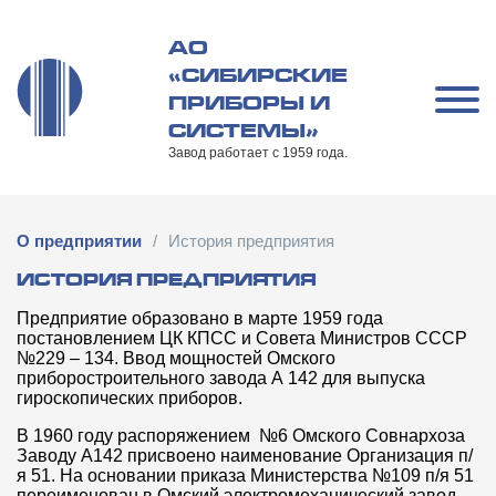
Перейти
к
АО
содержимому
«СИБИРСКИЕ
ПРИБОРЫ И
СИСТЕМЫ»
Завод работает с 1959 года.
О предприятии
/
История предприятия
ИСТОРИЯ ПРЕДПРИЯТИЯ
Предприятие образовано в марте 1959 года
постановлением ЦК КПСС и Совета Министров СССР
№229 – 134. Ввод мощностей Омского
приборостроительного завода А 142 для выпуска
гироскопических приборов.
В 1960 году распоряжением №6 Омского Совнархоза
Заводу А142 присвоено наименование Организация п/
я 51. На основании приказа Министерства №109 п/я 51
переименован в Омский электромеханический завод.