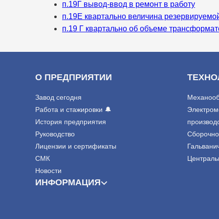
п.19Г вывод-ввод в ремонт в работу
п.19Е квартально величина резервируемо
п.19 Г квартально об объеме трансформа
О ПРЕДПРИЯТИИ
ТЕХНО
Завод сегодня
Механооб
Работа и стажировки 🔔
Электром
История предприятия
производ
Руководство
Сборочно
Лицензии и сертификаты
Гальвани
СМК
Централь
Новости
ИНФОРМАЦИЯ