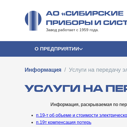
Перейти
к
АО «СИБИРСКИЕ
содержимому
ПРИБОРЫ И СИС
Завод работает с 1959 года.
О ПРЕДПРИЯТИИ
Информация
/
Услуги на передачу э
УСЛУГИ НА П
Информация, раскрываемая по перед
п.19-т об объеме и стоимости электрическ
п.19т компенсация потерь