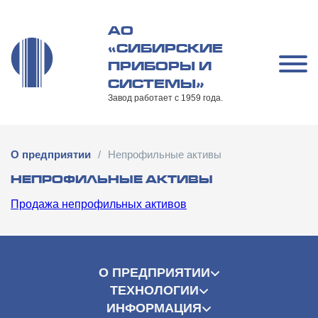
Перейти
к
АО
содержимому
«СИБИРСКИЕ
ПРИБОРЫ И
СИСТЕМЫ»
Завод работает с 1959 года.
О предприятии
/
Непрофильные активы
НЕПРОФИЛЬНЫЕ АКТИВЫ
Продажа непрофильных активов
О ПРЕДПРИЯТИИ
ТЕХНОЛОГИИ
ИНФОРМАЦИЯ